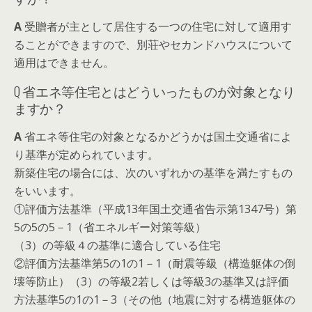
A
受贈者が主として居住する一つの住宅に対して適用す
ることができますので、別荘やセカンドハウスについて
適用はできません。
Q
省エネ等住宅とはどういったものが対象となり
ますか？
A
省エネ等住宅の対象となるかどうかは国土交通省によ
り基準が定められています。
新築住宅の場合には、次のいずれかの基準を満たすもの
をいいます。
①評価方法基準（平成13年国土交通省告示第1347号）第
5の5の5－1（省エネルギー対策等級）
（3）の等級４の基準に適合している住宅
②評価方法基準第5の1の1－1（耐震等級（構造躯体の倒
壊等防止）（3）の等級2若しくは等級3の基準又は評価
方法基準5の1の1－3（その他（地震に対する構造躯体の