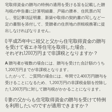
宅取得資金の贈与の特例の適用を受ける旨を記載した贈
与税の申告書に計算明細書、戸籍の謄本、住民票の写
し、登記事項証明書、新築や取得の契約書の写しなど一
定の書類を添付して、受贈者の住所地の所轄税務署に提
出しなければなりません。
Q
平成25年中に祖父と父から住宅取得資金の贈与
を受けて省エネ等住宅を取得した場合、
それぞれ1,200万円まで非課税となりますか？
A
贈与者が複数の場合には、贈与を受けた合計額のうち
1,200万円までが非課税となります。
したがって、ご質問の場合には、年間で2,400万円贈与を
受けることになるため、1,200万円の非課税金額を控除し
た1,200万円に対して贈与税がかかることになります。
Q
妻の父からも住宅取得資金の贈与を受けて特例
を利用したいのですが適用できますか？