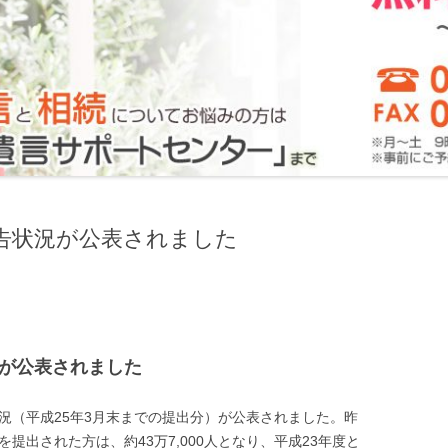
言と遺言執行
よくある
言の必要性
よくある
いて
言の文例
よくある
言の種類と書き方
よくある
について
よくある
申告状況が公表されました
よくある
よくある
よくある
況が公表されました
よくある
について
況（平成25年3月末までの提出分）が公表されました。昨
提出された方は、約43万7,000人となり、平成23年度と