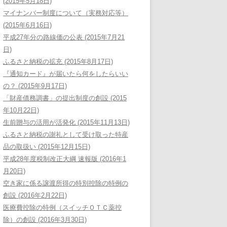
(2015年5月18日)
マイナンバー制度について（実務対応等）
(2015年6月16日)
平成27年分の路線価の公表 (2015年7月21
日)
ふるさと納税の拡充 (2015年8月17日)
『通知カード』が届いたら何をしたらいい
の？ (2015年9月17日)
「財産債務調書」の提出制度の創設 (2015
年10月22日)
生前贈与の活用が活発化 (2015年11月13日)
ふるさと納税の謝礼として受け取った特産
品の取扱い (2015年12月15日)
平成28年度税制改正大綱 速報版 (2016年1
月20日)
空き家に係る譲渡所得の特別控除の特例の
創設 (2016年2月22日)
医療費控除の特例（スイッチＯＴＣ薬控
除）の創設 (2016年3月30日)