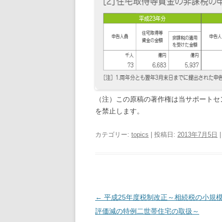
（注）この原稿の著作権は当サポートセ
を禁止します。
カテゴリー:
topics
| 投稿日:
2013年7月5日
|
投
←
平成25年度税制改正～相続税の小規
稿
評価減の特例二世帯住宅の取扱～