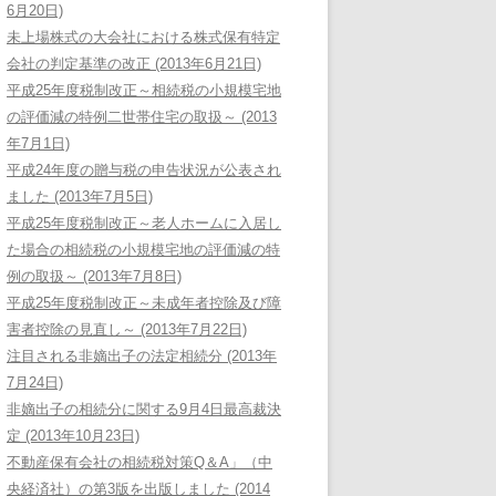
6月20日)
未上場株式の大会社における株式保有特定
会社の判定基準の改正 (2013年6月21日)
平成25年度税制改正～相続税の小規模宅地
の評価減の特例二世帯住宅の取扱～ (2013
年7月1日)
平成24年度の贈与税の申告状況が公表され
ました (2013年7月5日)
平成25年度税制改正～老人ホームに入居し
た場合の相続税の小規模宅地の評価減の特
例の取扱～ (2013年7月8日)
平成25年度税制改正～未成年者控除及び障
害者控除の見直し～ (2013年7月22日)
注目される非嫡出子の法定相続分 (2013年
7月24日)
非嫡出子の相続分に関する9月4日最高裁決
定 (2013年10月23日)
不動産保有会社の相続税対策Q＆A」（中
央経済社）の第3版を出版しました (2014