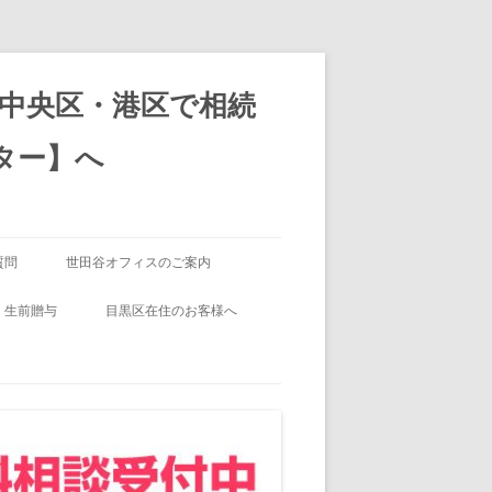
中央区・港区で相続
ター】へ
質問
世田谷オフィスのご案内
質問-⑩住宅取得資金の贈与
ある日の遺言作成のご相談のお客様
生前贈与
目黒区在住のお客様へ
（世田谷編）
不動産の有効活用
ある日の相続のご相談のお客様（目
質問-⑪夫婦間贈与について
黒編）
住宅用資金の贈与
質問-⑫不動産の売却と税に
夫婦間贈与