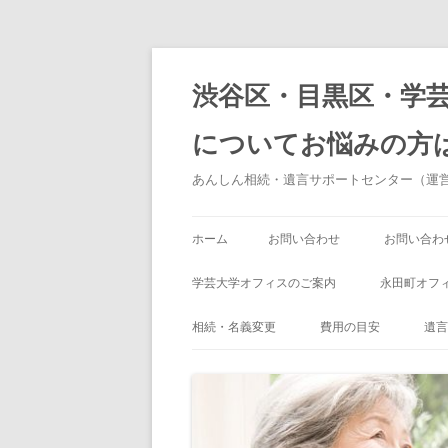
渋谷区・目黒区・学
についてお悩みの方
あんしん相続・遺言サポートセンター（運
ホーム
お問い合わせ
お問い合わ
学芸大学オフィスのご案内
永田町オフ
ある日の相続のご相談のお客様（学
相続・名義変更
費用の目安
遺言
芸大学編）
その他の名義変更
エ
不動産の名義変更
遺