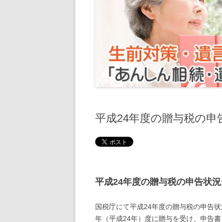
不動産売却と税
遺
準確定申告（亡くなった方の確定申
遺
告）
遺
相続手続きの流れ
遺
相続放棄
相続税申告
平成24年度の贈与税の
遺産分割協議
平成24年度の贈与税の申告状
国税庁にて平成24年度の贈与税の申告状
年（平成24年）度に贈与を受け、申告書を