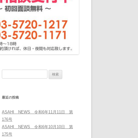
生前贈与
質問-①当センターについて
相続時精算課税制度
質問-②相続・名義変更につ
質問-③遺産分割について
質問-④相続放棄、限定承認
質問-⑤相続税について
検
質問-⑥準確定申告について
索:
質問-⑦遺言について
最近の投稿
質問-⑧生前贈与について
ASAHI NEWS 令和6年11月11日 第
質問-⑨相続時精算課税制度
176号
ASAHI NEWS 令和6年10月10日 第
175号