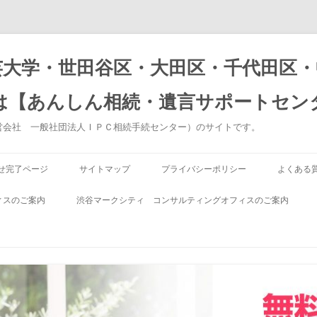
芸大学・世田谷区・大田区・千代田区・
は【あんしん相続・遺言サポートセン
営会社 一般社団法人ＩＰＣ相続手続センター）のサイトです。
コ
ン
せ完了ページ
サイトマップ
プライバシーポリシー
よくある
テ
ン
ツ
よくある
ィスのご案内
渋谷マークシティ コンサルティングオフィスのご案内
へ
ス
について
キ
ある日の相続のご相談のお客様（渋
ッ
よくある
プ
谷編）
ンディングノート
よくある
言と遺留分
ついて